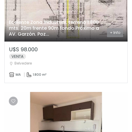
Ecelente Zona Industrial. terreno 1.800
mts. 20m frente 90m fondo Próximo a
+ Info
AV. Garzón. Poz...
U$S 98.000
VENTA
Belvedere
MA
1.800 m²