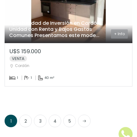
Oportunidad de Inversión en Cordón:
Unidad con Renta y Bajos Gastos
+ Info
Comunes Presentamos este mode...
U$S 159.000
VENTA
Cordón
1
1
40 m²
Next
1
2
3
4
5