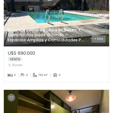
SI Vende Venta de Casa en Buceo +
Quincho dos pisos al fondo –
+ Info
Espacios Amplios y Comodidades P...
U$S 690.000
VENTA
Buceo
3
3
732 m²
2