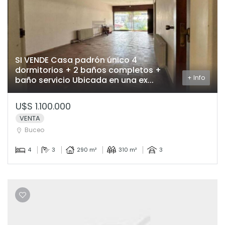
SI VENDE Casa padrón único 4
dormitorios + 2 baños completos +
+ Info
baño servicio Ubicada en una ex...
U$S 1.100.000
VENTA
Buceo
4
3
290 m²
310 m²
3