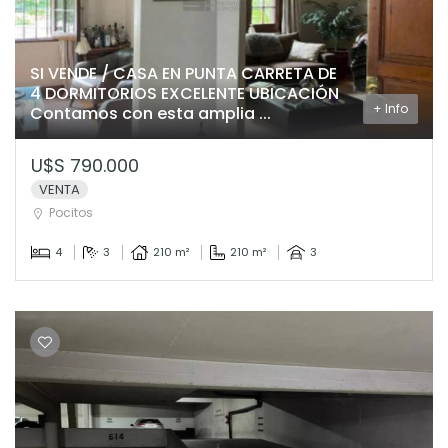
SI VENDE / CASA EN PUNTA CARRETA DE
4 DORMITORIOS EXCELENTE UBICACIÓN
+ Info
Contamos con esta amplia ...
U$S 790.000
VENTA
Pocitos
4
3
210 m²
210 m²
3