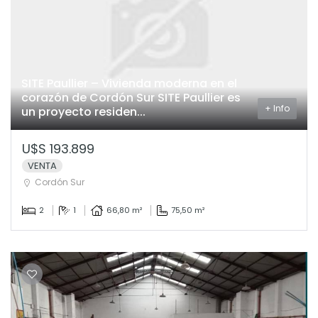
SITE Paullier – Vivienda moderna en el
corazón de Cordón Sur SITE Paullier es
+ Info
un proyecto residen...
U$S 193.899
VENTA
Cordón Sur
2
1
66,80 m²
75,50 m²