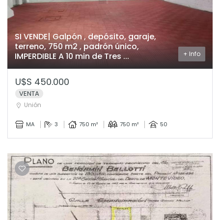
SI VENDE| Galpón , depósito, garaje,
terreno, 750 m2 , padrón único,
+ Info
IMPERDIBLE A 10 min de Tres ...
U$S 450.000
VENTA
Unión
MA
3
750 m²
750 m²
50