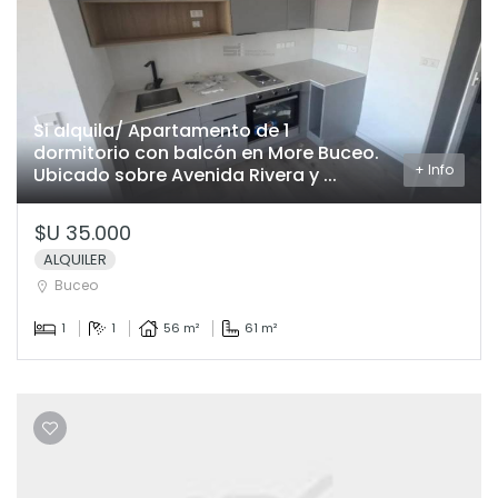
Si alquila/ Apartamento de 1
dormitorio con balcón en More Buceo.
+ Info
Ubicado sobre Avenida Rivera y ...
$U 35.000
ALQUILER
Buceo
1
1
56 m²
61 m²