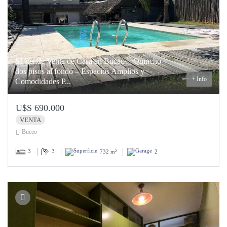
SI Vende Venta de Casa en Buceo + Quincho
dos pisos al fondo – Espacios Amplios y
+ Info
Comodidades P...
U$S 690.000
VENTA
Buceo
3
3
732 m²
2