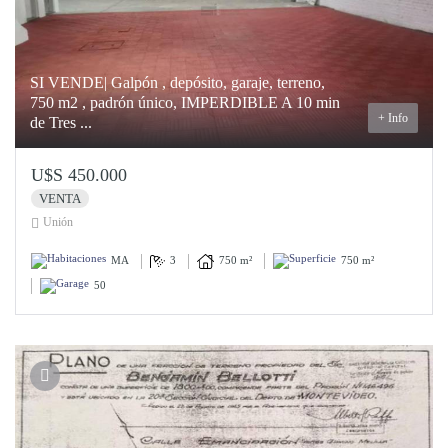
SI VENDE| Galpón , depósito, garaje, terreno,
750 m2 , padrón único, IMPERDIBLE A 10 min
+ Info
de Tres ...
U$S 450.000
VENTA
Unión
MA
3
750 m²
750 m²
50