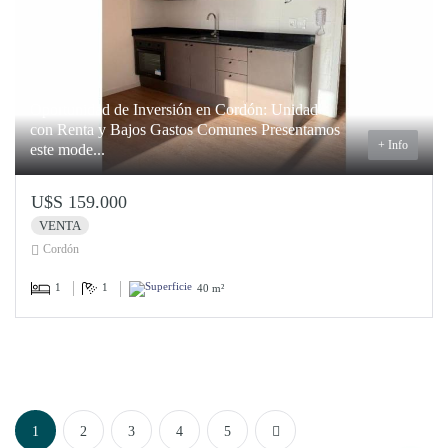
Oportunidad de Inversión en Cordón: Unidad
con Renta y Bajos Gastos Comunes Presentamos
+ Info
este mode...
U$S 159.000
VENTA
Cordón
1
1
40 m²
Next
1
2
3
4
5