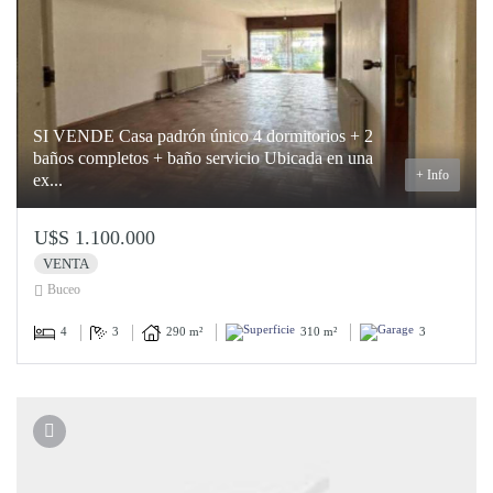
SI VENDE Casa padrón único 4 dormitorios + 2
baños completos + baño servicio Ubicada en una
+ Info
ex...
U$S 1.100.000
VENTA
Buceo
4
3
290 m²
310 m²
3