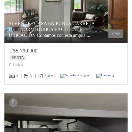
SI VENDE / CASA EN PUNTA CARRETA
DE 4 DORMITORIOS EXCELENTE
+ Info
UBICACIÓN Contamos con esta amplia ...
U$S 790.000
VENTA
Pocitos
4
3
210 m²
210 m²
3