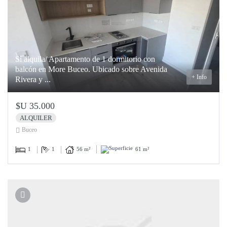
Si alquila/ Apartamento de 1 dormitorio con
balcón en More Buceo. Ubicado sobre Avenida
+ Info
Rivera y ...
$U 35.000
ALQUILER
Buceo
1
1
56 m²
61 m²