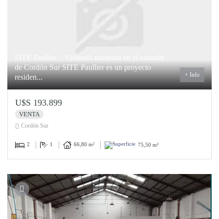
SITE Paullier – Vivienda moderna en el corazón
de Cordón Sur SITE Paullier es un proyecto
+ Info
residen...
U$S 193.899
VENTA
Cordón Sur
2
1
66,80 m²
75,50 m²