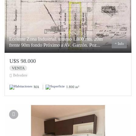
Ecelente Zona Industrial. terreno 1.800 mts. 20m
+ Info
frente 90m fondo Próximo a AV. Garzón. Poz...
U$S 98.000
VENTA
Belvedere
MA
1.800 m²