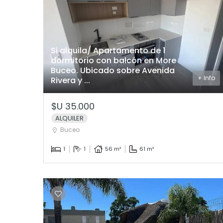
Si alquila/ Apartamento de 1
dormitorio con balcón en More
Buceo. Ubicado sobre Avenida
+ Info
Rivera y ...
$U 35.000
ALQUILER
Buceo
1
1
56 m²
61 m²