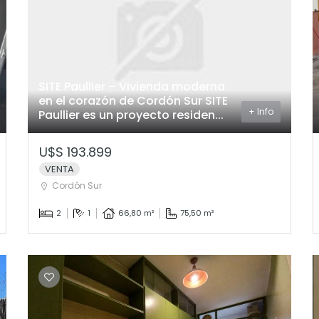
SITE Paullier – Vivienda moderna
en el corazón de Cordón Sur SITE
+ Info
Paullier es un proyecto residen...
U$S 193.899
VENTA
Cordón Sur
2
1
66,80 m²
75,50 m²