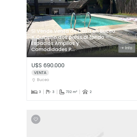
SI Vende Venta de Casa en Buceo
+ Quincho dos pisos al fondo –
Espacios Amplios y
+ Info
Comodidades P...
U$S 690.000
VENTA
Buceo
3
3
732 m²
2