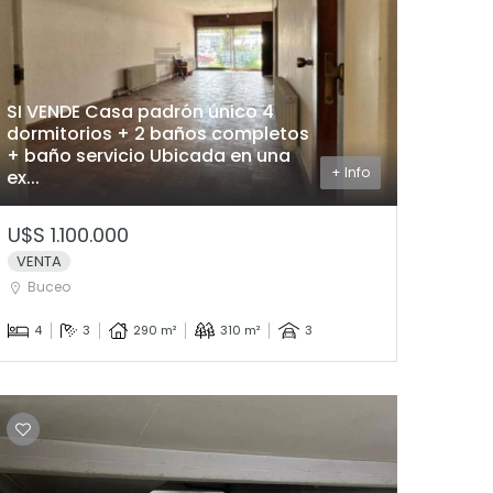
SI VENDE Casa padrón único 4
dormitorios + 2 baños completos
+ baño servicio Ubicada en una
+ Info
ex...
U$S 1.100.000
VENTA
Buceo
4
3
290 m²
310 m²
3