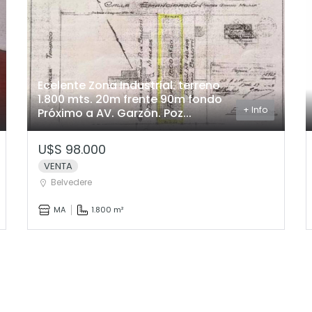
Ecelente Zona Industrial. terreno
1.800 mts. 20m frente 90m fondo
+ Info
Próximo a AV. Garzón. Poz...
U$S 98.000
VENTA
Belvedere
MA
1.800 m²