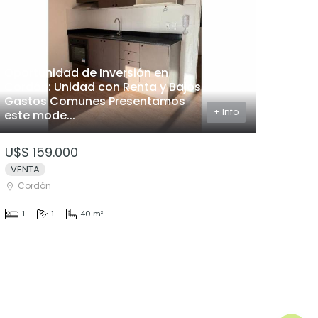
Oportunidad de Inversión en
Cordón: Unidad con Renta y Bajos
Gastos Comunes Presentamos
+ Info
este mode...
U$S 159.000
VENTA
Cordón
1
1
40 m²