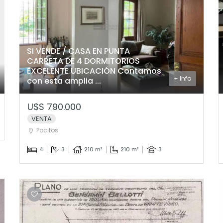
SI VENDE / CASA EN PUNTA
CARRETA DE 4 DORMITORIOS
EXCELENTE UBICACIÓN Contamos
+ Info
con esta amplia ...
U$S 790.000
VENTA
Pocitos
4
3
210 m²
210 m²
3