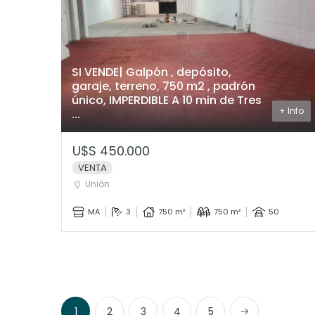
SI VENDE| Galpón , depósito,
garaje, terreno, 750 m2 , padrón
único, IMPERDIBLE A 10 min de Tres
+ Info
...
U$S 450.000
VENTA
Unión
MA
3
750 m²
750 m²
50
Next
1
2
3
4
5