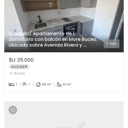
Si alquila/ Apartamento de 1
dormitorio con balcón en More Buceo.
+ Info
Ubicado sobre Avenida Rivera y ...
$U 35.000
ALQUILER
Buceo
1
1
56 m²
61 m²