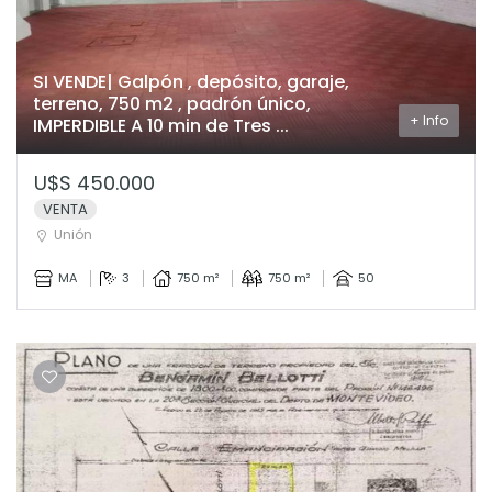
SI VENDE| Galpón , depósito, garaje,
terreno, 750 m2 , padrón único,
+ Info
IMPERDIBLE A 10 min de Tres ...
U$S 450.000
VENTA
Unión
MA
3
750 m²
750 m²
50