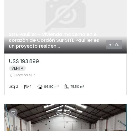
SITE Paullier – Vivienda moderna en el
corazón de Cordón Sur SITE Paullier es
+ Info
un proyecto residen...
U$S 193.899
VENTA
Cordón Sur
2
1
66,80 m²
75,50 m²