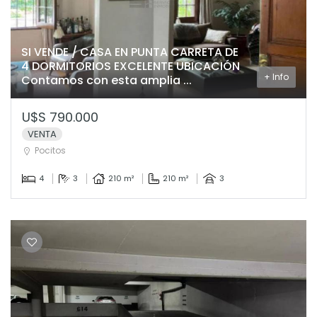
SI VENDE / CASA EN PUNTA CARRETA DE
4 DORMITORIOS EXCELENTE UBICACIÓN
+ Info
Contamos con esta amplia ...
U$S 790.000
VENTA
Pocitos
4
3
210 m²
210 m²
3