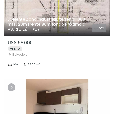
Ecelente Zona Industrial. terreno 1.800
mts. 20m frente 90m fondo Próximo a
+ Info
AV. Garzón. Poz...
U$S 98.000
VENTA
Belvedere
MA
1.800 m²