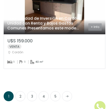
Oportunidad de Inversión en Cordón:
Unidad con Renta y Bajos Gastos
+ Info
Comunes Presentamos este mode...
U$S 159.000
VENTA
Cordón
1
1
40 m²
Next
1
2
3
4
5