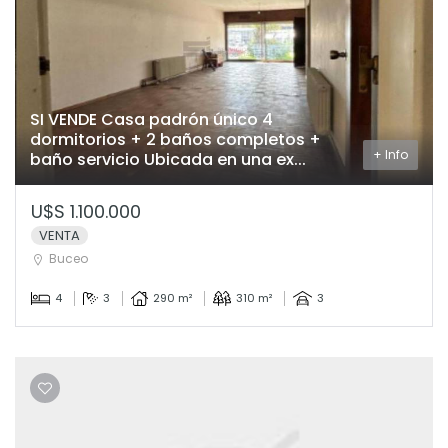
SI VENDE Casa padrón único 4
dormitorios + 2 baños completos +
+ Info
baño servicio Ubicada en una ex...
U$S 1.100.000
VENTA
Buceo
4
3
290 m²
310 m²
3