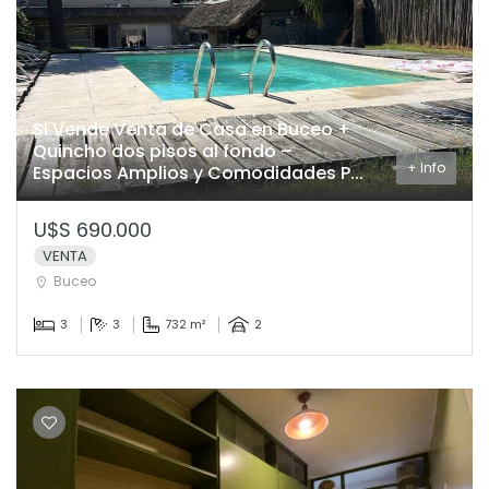
SI Vende Venta de Casa en Buceo +
Quincho dos pisos al fondo –
+ Info
Espacios Amplios y Comodidades P...
U$S 690.000
VENTA
Buceo
3
3
732 m²
2