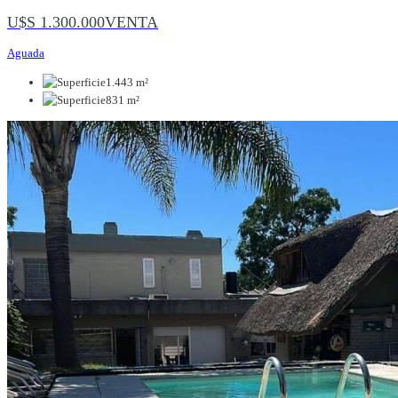
U$S 1.300.000
VENTA
Aguada
1.443 m²
831 m²