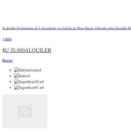
Si alquila/ Apartamento de 1 dormitorio con balcón en More Buceo. Ubicado sobre Avenida Riv
+ Info
$U 35.000
ALQUILER
Buceo
1
1
56 m²
61 m²