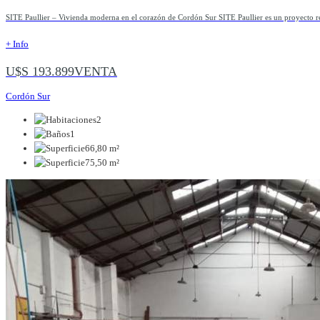
SITE Paullier – Vivienda moderna en el corazón de Cordón Sur SITE Paullier es un proyecto re
+ Info
U$S 193.899
VENTA
Cordón Sur
2
1
66,80 m²
75,50 m²