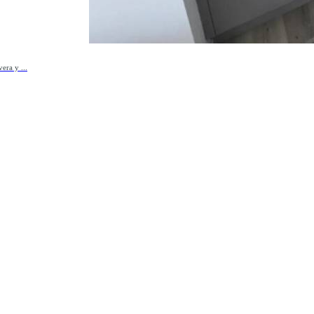
era y ...