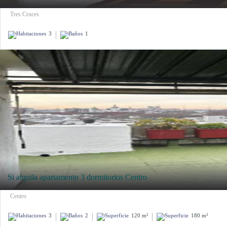
Tres Cruces
3
1
Si alquila apartamento 3 dormitorios Centro
Centro
3
2
120 m²
180 m²