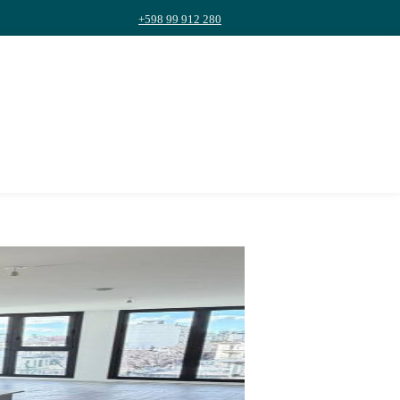
+598 99 912 280
$U
51.000
ALQUILER