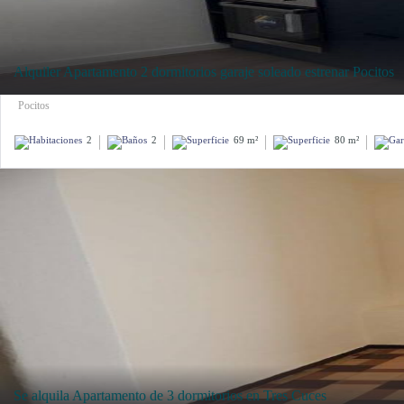
Alquiler Apartamento 2 dormitorios garaje soleado estrenar Pocitos
Pocitos
2
2
69 m²
80 m²
Se alquila Apartamento de 3 dormitorios en Tres Cuces