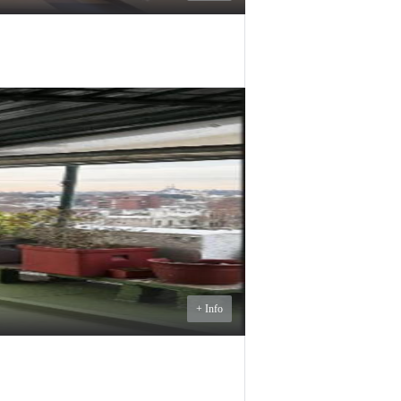
$U
45.000
ALQUILER
+ Info