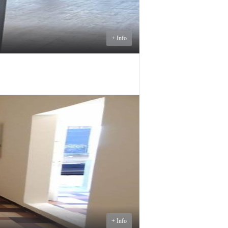
+ Info
$U
30.000
ALQUILER
+ Info