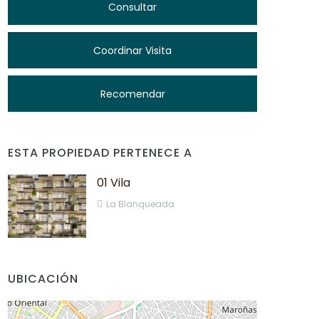
Consultar
Coordinar Visita
Recomendar
ESTA PROPIEDAD PERTENECE A
01 Vila
La Blanqueada
UBICACIÓN