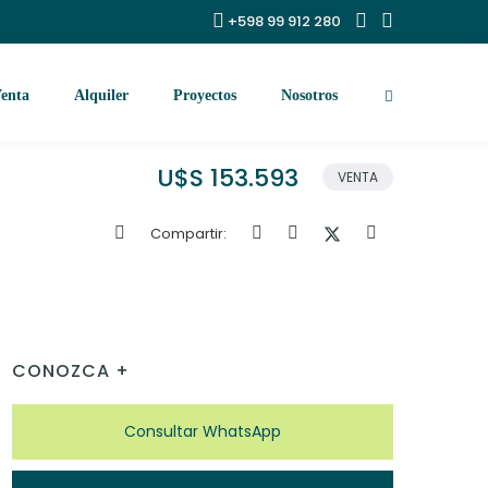
+598 99 912 280
enta
Alquiler
Proyectos
Nosotros
U$S 153.593
VENTA
Compartir:
CONOZCA +
Consultar WhatsApp