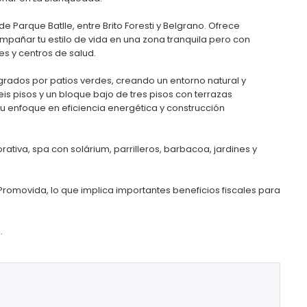
 Parque Batlle, entre Brito Foresti y Belgrano. Ofrece
pañar tu estilo de vida en una zona tranquila pero con
es y centros de salud.
egrados por patios verdes, creando un entorno natural y
eis pisos y un bloque bajo de tres pisos con terrazas
 su enfoque en eficiencia energética y construcción
ativa, spa con solárium, parrilleros, barbacoa, jardines y
Promovida, lo que implica importantes beneficios fiscales para
.